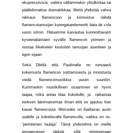
ekspressiivisiä, vaikka vältämmekin ylitulkintaa tai
päälleliimattua dramatiikkaa. Meitä yhdistää vahva
rakkaus flamencoon ja kiinnostus nähdä
flamencotanssijan kuningatarelementti bata de cola
uusin silmin. Haluamme kaivautua kunnioittavasti
kyseenalaistaen syvälle flamencon ytimeen ja
nostaa liikekielen keskiöön tanssijan asenteen ja
egon sijaan.
Sekä Dilellä että Pauliinalla on runsaasti
kokemusta flamencon soittamisesta ja innostusta
viedä flamencomusiikkia uusiin suuntiin.
Kummankin musiikillinen osaaminen on hyvin
laajaa, mikä antaa tilaa kokeilulle, ja raikastaa
teoksen äänimaisemaa ilman että se ajautuu liian
kauas flamencosta. Mercedes on ihailtavan avoin
uudelle ja kokeilevalle flamencolle, vaikka on ns.
”perinteinen laulaja”. Tämä yhdistelmä on meille
ensiaevoisen tärkeä, sillä nimenomaan