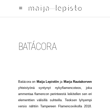
BATÁCORA
Batácora on
Maija Lepistön
ja
Marja Rautakorven
yhteistyönä syntynyt nykyflamencoteos, joka
ammentaa flamencon perinteestä leikitellen sen eri
elementtien välisillä suhteilla. Teoksen lyhyempi
versio nähtiin Tampereen Flamencoviikolla 2018.