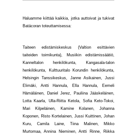
Haluamme kiittää kaikkia, jotka auttoivat ja tukivat
Batácoran toteuttamisessa:
Taiteen edistämiskeskus (Valtion esittävien
taiteiden toimikunta), Musiikin edistämissäätiö,
Kanneltalon henkilökunta, Kangasala-talon
henkilökunta, Kulttuuritalo Korundin henkilökunta,
Helsingin Tanssikeskus, Janne Asikainen, Jussi
Elimäki, Antti Hannula, Ella Hannula, Eemeli
Hämäläinen, Daniel Jerez, Pauliina Jääskeläinen,
Lotta Kaarla, Ulla-Riitta Ketola, Sofia Keto-Tokoi,
Mari Kilpeläinen, Kamine Kolanen, Johanna
Koponen, Risto Kortelainen, Jussi Kuittinen, Johan
Kuru, Camila Laine, Tiina Malinen, Mikko
Murtomaa, Annina Nieminen, Antti Rinne, Riikka