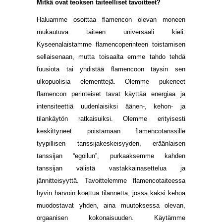
Mitkä ovat teoksen taiteelliset tavoitteet?
Haluamme osoittaa flamencon olevan moneen
mukautuva taiteen universaali kieli.
Kyseenalaistamme flamencoperinteen toistamisen
sellaisenaan, mutta toisaalta emme tahdo tehdä
fuusiota tai yhdistää flamencoon täysin sen
ulkopuolisia elementtejä. Olemme pukeneet
flamencon perinteiset tavat käyttää energiaa ja
intensiteettiä uudenlaisiksi äänen-, kehon- ja
tilankäytön ratkaisuiksi. Olemme erityisesti
keskittyneet poistamaan flamencotanssille
tyypillisen tanssijakeskeisyyden, eräänlaisen
tanssijan “egoilun”, purkaaksemme kahden
tanssijan välistä vastakkainasettelua ja
jännitteisyyttä. Tavoittelemme flamencotaiteessa
hyvin harvoin koettua tilannetta, jossa kaksi kehoa
muodostavat yhden, aina muutoksessa olevan,
orgaanisen kokonaisuuden. Käytämme