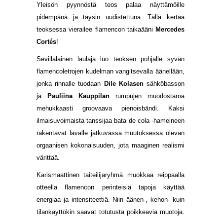
Yleisön pyynnöstä teos palaa näyttämöille
pidempänä ja täysin uudistettuna. Tällä kertaa
teoksessa vierailee flamencon taikaääni
Mercedes
Cortés
!
Sevillalainen laulaja luo teoksen pohjalle syvän
flamencoletrojen kudelman vangitsevalla äänellään,
jonka rinnalle tuodaan
Dile Kolasen
sähköbasson
ja
Pauliina Kauppilan
rumpujen muodostama
mehukkaasti groovaava pienoisbändi. Kaksi
ilmaisuvoimaista tanssijaa bata de cola -hameineen
rakentavat lavalle jatkuvassa muutoksessa olevan
orgaanisen kokonaisuuden, jota maaginen realismi
värittää.
Karismaattinen taiteilijaryhmä muokkaa reippaalla
otteella flamencon perinteisiä tapoja käyttää
energiaa ja intensiteettiä. Niin äänen-, kehon- kuin
tilankäyttökin saavat totutusta poikkeavia muotoja.