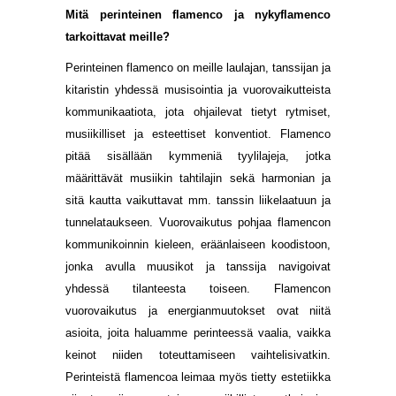
Mitä perinteinen flamenco ja nykyflamenco
tarkoittavat meille?
Perinteinen flamenco on meille laulajan, tanssijan ja
kitaristin yhdessä musisointia ja vuorovaikutteista
kommunikaatiota, jota ohjailevat tietyt rytmiset,
musiikilliset ja esteettiset konventiot. Flamenco
pitää sisällään kymmeniä tyylilajeja, jotka
määrittävät musiikin tahtilajin sekä harmonian ja
sitä kautta vaikuttavat mm. tanssin liikelaatuun ja
tunnelataukseen. Vuorovaikutus pohjaa flamencon
kommunikoinnin kieleen, eräänlaiseen koodistoon,
jonka avulla muusikot ja tanssija navigoivat
yhdessä tilanteesta toiseen. Flamencon
vuorovaikutus ja energianmuutokset ovat niitä
asioita, joita haluamme perinteessä vaalia, vaikka
keinot niiden toteuttamiseen vaihtelisivatkin.
Perinteistä flamencoa leimaa myös tietty estetiikka