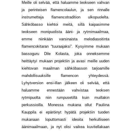
Meille oli selvää, että haluamme teokseen vahvan
ja perinteisen flamencolaulun, ja sen rinnalle
instrumetteja flamencotradition ulkopuolelta.
Sähköbasso kiehtoi meitä, sillä kaipasimme
teokseen monipuolista ääni- ja rytmimaailmaa,
emme niinkään varsinaista melodiasoitinta
flamencokitaran “tuuraajaksi”. Kysyimme mukaan
bassoguru Dile Kolasta, joka onneksemme
heittäytyi mukaan projektiin ja avasi meille uuden
kiehtovan maailman sähköbasson tarjoamille
mahdollisuuksille flamencon yhteydessä.
Lyhytversion ensi-illan jälkeen oli selvää, että
haluamme ennestään vahvistaa teoksen
rytmipuolta niin rumpusetillä kuin muillakin
perkussioilla. Monessa mukana ollut Pauliina
Kauppila ei epäröinyt hypätä projektiin tuoden
mukanaan loputtomasti ideoita herkulliseen
äänimaailmaan, ja nyt olisi vaikea kuvitellakaan