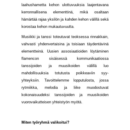
laahushametta kehon ulottuvuuksia laajentavana
kerronnallisena elementtinä, mikä osaltaan
hämärtää rajaa yksilön ja kahden kehon välillä sekä
korostaa kehon mukautuvuutta.
Musiikki ja tanssi toteutuvat teoksessa rinnakkain,
vahvasti yhdenvertaisina ja toisiaan täydentävinä
elementteinä. Uusien assosiaatioiden löytäminen
flamencon sisäisessä kommunikaatiossa
tanssijoiden ja muusikoiden välillä luo
mahdollisuuksia totutusta poikkeaviin syy-
yhteyksiin. Tavoittelemme lopputulosta, jossa
rytmiikka, melodia ja liike muodostuvat
kokonaisuudeksi tanssijoiden ja muusikoiden
vuorovaikutteisen yhteistyön myötä.
Miten työryhmä valikoitui?