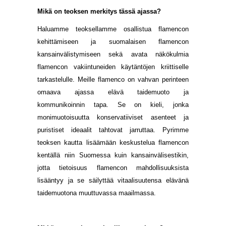
Mikä on teoksen merkitys tässä ajassa?
Haluamme teoksellamme osallistua flamencon
kehittämiseen ja suomalaisen flamencon
kansainvälistymiseen sekä avata näkökulmia
flamencon vakiintuneiden käytäntöjen kriittiselle
tarkastelulle. Meille flamenco on vahvan perinteen
omaava ajassa elävä taidemuoto ja
kommunikoinnin tapa. Se on kieli, jonka
monimuotoisuutta konservatiiviset asenteet ja
puristiset ideaalit tahtovat jarruttaa. Pyrimme
teoksen kautta lisäämään keskustelua flamencon
kentällä niin Suomessa kuin kansainvälisestikin,
jotta tietoisuus flamencon mahdollisuuksista
lisääntyy ja se säilyttää vitaalisuutensa elävänä
taidemuotona muuttuvassa maailmassa.