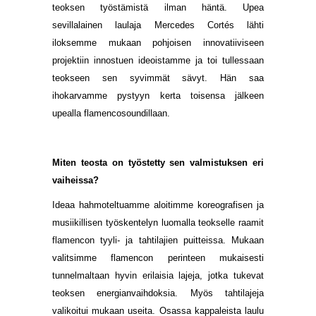
teoksen työstämistä ilman häntä. Upea
sevillalainen laulaja Mercedes Cortés lähti
iloksemme mukaan pohjoisen innovatiiviseen
projektiin innostuen ideoistamme ja toi tullessaan
teokseen sen syvimmät sävyt. Hän saa
ihokarvamme pystyyn kerta toisensa jälkeen
upealla flamencosoundillaan.
Miten teosta on työstetty sen valmistuksen eri
vaiheissa?
Ideaa hahmoteltuamme aloitimme koreografisen ja
musiikillisen työskentelyn luomalla teokselle raamit
flamencon tyyli- ja tahtilajien puitteissa. Mukaan
valitsimme flamencon perinteen mukaisesti
tunnelmaltaan hyvin erilaisia lajeja, jotka tukevat
teoksen energianvaihdoksia. Myös tahtilajeja
valikoitui mukaan useita. Osassa kappaleista laulu