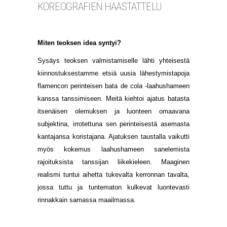
KOREOGRAFIEN HAASTATTELU
Miten teoksen idea syntyi?
Sysäys teoksen valmistamiselle lähti yhteisestä
kiinnostuksestamme etsiä uusia lähestymistapoja
flamencon perinteisen bata de cola -laahushameen
kanssa tanssimiseen. Meitä kiehtoi ajatus batasta
itsenäisen olemuksen ja luonteen omaavana
subjektina, irrotettuna sen perinteisestä asemasta
kantajansa koristajana. Ajatuksen taustalla vaikutti
myös kokemus laahushameen sanelemista
rajoituksista tanssijan liikekieleen. Maaginen
realismi tuntui aihetta tukevalta kerronnan tavalta,
jossa tuttu ja tuntematon kulkevat luontevasti
rinnakkain samassa maailmassa.