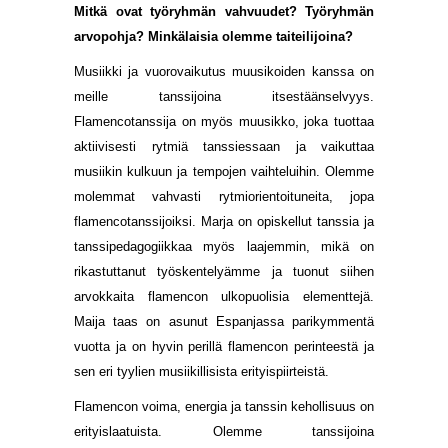
Mitkä ovat työryhmän vahvuudet? Työryhmän
arvopohja? Minkälaisia olemme taiteilijoina?
Musiikki ja vuorovaikutus muusikoiden kanssa on
meille tanssijoina itsestäänselvyys.
Flamencotanssija on myös muusikko, joka tuottaa
aktiivisesti rytmiä tanssiessaan ja vaikuttaa
musiikin kulkuun ja tempojen vaihteluihin. Olemme
molemmat vahvasti rytmiorientoituneita, jopa
flamencotanssijoiksi. Marja on opiskellut tanssia ja
tanssipedagogiikkaa myös laajemmin, mikä on
rikastuttanut työskentelyämme ja tuonut siihen
arvokkaita flamencon ulkopuolisia elementtejä.
Maija taas on asunut Espanjassa parikymmentä
vuotta ja on hyvin perillä flamencon perinteestä ja
sen eri tyylien musiikillisista erityispiirteistä.
Flamencon voima, energia ja tanssin kehollisuus on
erityislaatuista. Olemme tanssijoina