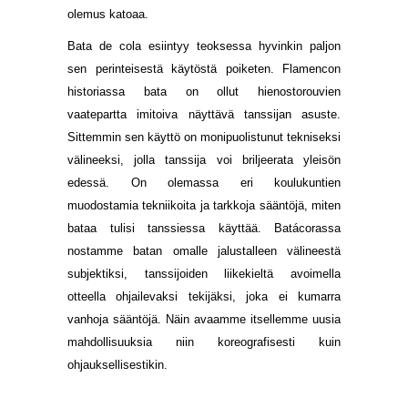
olemus katoaa.
Bata de cola esiintyy teoksessa hyvinkin paljon
sen perinteisestä käytöstä poiketen. Flamencon
historiassa bata on ollut hienostorouvien
vaatepartta imitoiva näyttävä tanssijan asuste.
Sittemmin sen käyttö on monipuolistunut tekniseksi
välineeksi, jolla tanssija voi briljeerata yleisön
edessä. On olemassa eri koulukuntien
muodostamia tekniikoita ja tarkkoja sääntöjä, miten
bataa tulisi tanssiessa käyttää. Batácorassa
nostamme batan omalle jalustalleen välineestä
subjektiksi, tanssijoiden liikekieltä avoimella
otteella ohjailevaksi tekijäksi, joka ei kumarra
vanhoja sääntöjä. Näin avaamme itsellemme uusia
mahdollisuuksia niin koreografisesti kuin
ohjauksellisestikin.