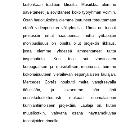
kuitenkaan tradition kliseitä. Musiikkia olemme
säveltäneet ja sovittaneet koko työryhmän voimin.
Osan harjoituksista olemme joutuneet toteuttamaan
etänä videopuhelun välityksellä. Tämä on tuonut
prosessiin omat haasteensa, mutta työtapojen
monipuolisuus on lopulta ollut projektin rikkaus,
josta olemme yhdessä ammentaneet uutta
inspiraatiota. Kun teos sai varsinaisen
koreografisen ja musiikillisen muotonsa, toimme
kokonaisuuteen vierailevan espanjalaisen laulajan.
Mercedes Cortés houkutti meitä vangitsevalla
äänellään, ja iloksemme hän lähti
ennakkoluulottomasti mukaan suomalaiseen
kunnianhimoiseen projektiin. Laulaja on, kuten
muusikotkin, vahvana osana näyttämökuvaa
tanssijoiden rinnalla.