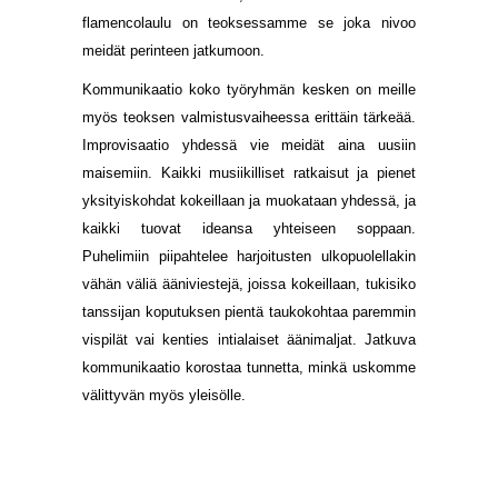
flamencolaulu on teoksessamme se joka nivoo
meidät perinteen jatkumoon.
Kommunikaatio koko työryhmän kesken on meille
myös teoksen valmistusvaiheessa erittäin tärkeää.
Improvisaatio yhdessä vie meidät aina uusiin
maisemiin. Kaikki musiikilliset ratkaisut ja pienet
yksityiskohdat kokeillaan ja muokataan yhdessä, ja
kaikki tuovat ideansa yhteiseen soppaan.
Puhelimiin piipahtelee harjoitusten ulkopuolellakin
vähän väliä ääniviestejä, joissa kokeillaan, tukisiko
tanssijan koputuksen pientä taukokohtaa paremmin
vispilät vai kenties intialaiset äänimaljat. Jatkuva
kommunikaatio korostaa tunnetta, minkä uskomme
välittyvän myös yleisölle.