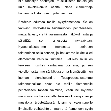
niin tanssijan asentojen, musiikillisten ratkaisujen
kuin lavakuvankin osalta. Näitä elementtejä
haluamme Batácoran myötä päivittää.
Batácora edustaa meille nykyflamencoa. Se on
vahvasti yhteydessä taidemuodon perinteeseen,
mutta lähestyy sitä laajemmasta näkökulmasta ja
päivittää sen ainesosia nykyaikaan.
Kyseenalaistamme teoksessa perinteen
toistamisen sellaisenaan, ja haluamme leikitellä eri
elementtien välisillä suhteilla. Sielukas laulu on
teoksen musiikin kantavana voimana, ja sen
vierelle nostamme sähköbasson ja lyömäsoittimien
luoman pienoisbändin. Teosprosessissamme
rakennuspalikat eivät ole meille flamencolle
perinteiseen tapaan valmiina, vaan ne löytävät
muotonsa matkan varrella teoksen koreografiaa ja
musiikkia työstettäessä. Etsimme vakiintuneille
ilmaisuille vaihtoehtoja ilman että flamencon syvin