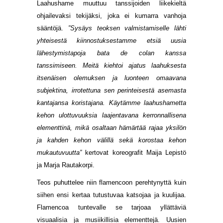
Laahushame muuttuu tanssijoiden liikekieltä
ohjailevaksi tekijäksi, joka ei kumarra vanhoja
sääntöjä.
”Sysäys teoksen valmistamiselle lähti
yhteisestä kiinnostuksestamme etsiä uusia
lähestymistapoja bata de colan kanssa
tanssimiseen. Meitä kiehtoi ajatus laahuksesta
itsenäisen olemuksen ja luonteen omaavana
subjektina, irrotettuna sen perinteisestä asemasta
kantajansa koristajana. Käytämme laahushametta
kehon ulottuvuuksia laajentavana kerronnallisena
elementtinä, mikä osaltaan hämärtää rajaa yksilön
ja kahden kehon välillä sekä korostaa kehon
mukautuvuutta”
kertovat koreografit Maija Lepistö
ja Marja Rautakorpi.
Teos puhuttelee niin flamencoon perehtynyttä kuin
siihen ensi kertaa tutustuvaa katsojaa ja kuulijaa.
Flamencoa tuntevalle se tarjoaa yllättäviä
visuaalisia ja musiikillisia elementtejä. Uusien